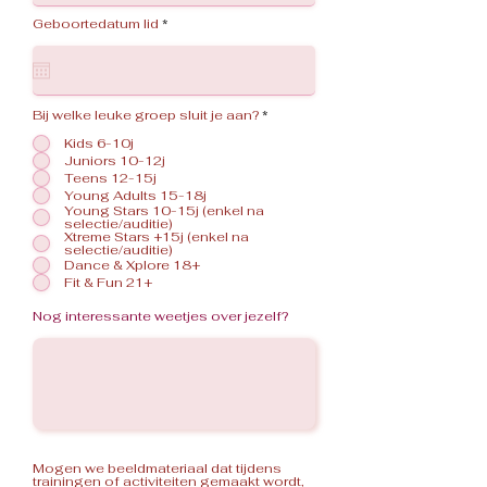
r
Geboortedatum lid
*
e
q
u
i
r
e
d
Bij welke leuke groep sluit je aan?
*
Kids 6-10j
Juniors 10-12j
Teens 12-15j
Young Adults 15-18j
Young Stars 10-15j (enkel na
selectie/auditie)
Xtreme Stars +15j (enkel na
selectie/auditie)
Dance & Xplore 18+
Fit & Fun 21+
Nog interessante weetjes over jezelf?
Mogen we beeldmateriaal dat tijdens
trainingen of activiteiten gemaakt wordt,